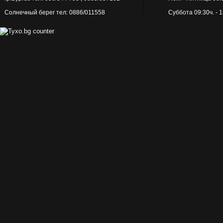
16x96.5 см
Солнечный берег тел: 0886/011558
Суббота 09:30ч. - 
16.2x49.5 см
16.5x16.5 см
16.5x100 см
18x36 см
18x50x100 см
18.5x55 см
20x8 см
20x20 см
20x25 см
20x40 см
20x45 см
20x50 см
20x50.2 см
20x60 см
20x80 sm
20x100 см