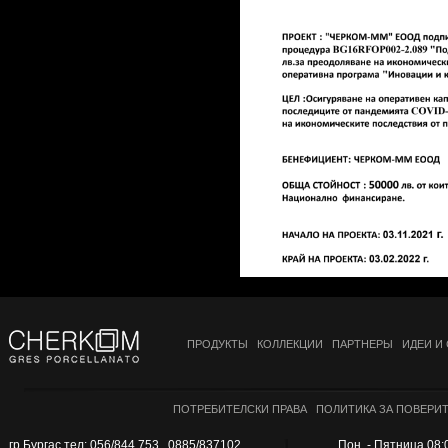
10x80 см
10x100 см
12.5x29.5 см
12.5x100 см
13x80 см
13.4 x 66.2
15x15 см
15x31 см
15x62.5 см
15x120 см
15.5x15.5 см
15x60 см
15x90 см
ПРОДУКТЫ
КОЛЛЕКЦИИ
ПАРТНЕРЫ
ИДЕИ И
16x50 см
16.05x48.15 см
16.5x16.5 sm
ПОТРЕБИТЕЛСКИ ПРАВА
ПОЛИТИКА ЗА ПОВЕРИ
16x33.3 см
гр.Бургас тел: 056/844 753 , 0885/837102
Пон. - Пятница 08:0