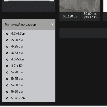
59.00 лв.
60x120 см
(30.17 €)
Филтрирай по размер
[x]
4.7x4.7см
2x20 см
4x25 см
4x33 см
4.3x50см
4.7 x 50
5x20 см
5x25 см
5x30 см
5x60 см
5.5x17 см
5.5x25 см