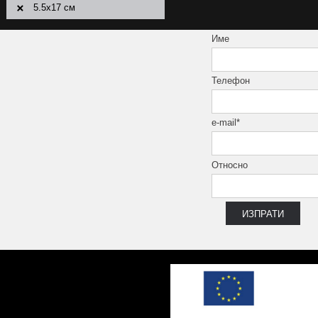
5.5x17 см
5.5x25 см
Име
5.7x24.5 см
6x20 см
Телефон
6x25 см
6x30 см
6x45 см
e-mail*
7x25 см
7.4x60 см
Относно
7.5x15 см
7,8 x30,8 cм
8x25 см
8x33 см
8x45 см
9.5x59 см
10x10 см
10x25 см