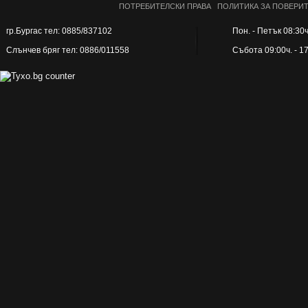
16.5x16.5 см
ПОТРЕБИТЕЛСКИ ПРАВА
ПОЛИТИКА ЗА ПОВЕРИ
16x33.3 см
гр.Бургас тел: 0885/837102
Пон. - Петък 08:30ч.
16x96.5 см
Слънчев бряг тел: 0886/011558
Събота 09:00ч. - 1
16.2x49.5 см
16.5x16.5 см
16.5x100 см
18x36 см
18x50x100 см
18.5x55 см
20x8 см
20x20 см
20x25 см
20x40 см
20x45 см
20x50 см
20x50.2 см
20x60 см