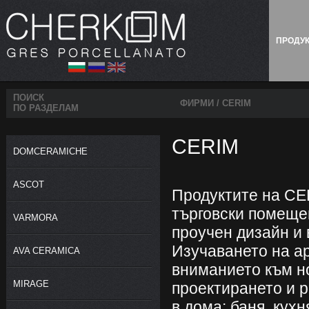
ПРОДУ
ПОИСК
ФИРМИ
/
CERIM
ПО РАЗДЕЛАМ
CERIM
DOMCERAMICHE
ASCOT
Продуктите на CE
търговски помеще
VARMORA
проучен дизайн и 
Изучаването на а
AVA CERAMICA
вниманието към н
MIRAGE
проектирането и р
в дома: баня, кухн