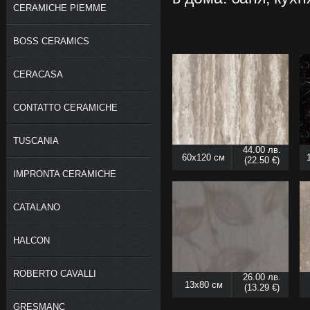
CERAMICHE PIEMME
BOSS CERAMICS
CERACASA
CONTATTO CERAMICHE
TUSCANIA
44.00 лв.
60x120 см
(22.50 €)
IMPRONTA CERAMICHE
CATALANO
HALCON
ROBERTO CAVALLI
26.00 лв.
13x80 см
(13.29 €)
GRESMANC