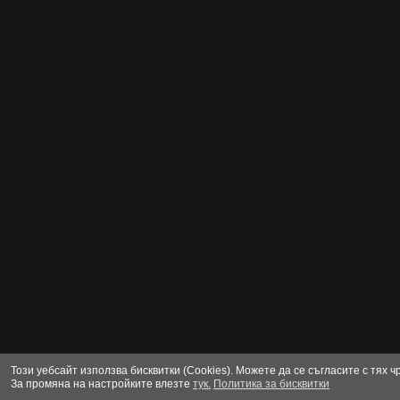
Този уебсайт използва бисквитки (Cookies). Можете да се съгласите с тях 
За промяна на настройките влезте
тук.
Политика за бисквитки