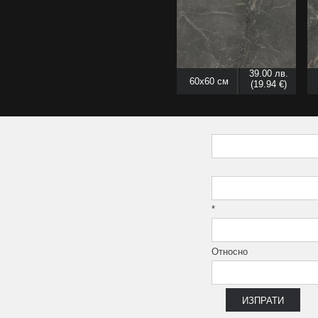
39.00 лв.
60x60 см
(19.94 €)
*
Относно