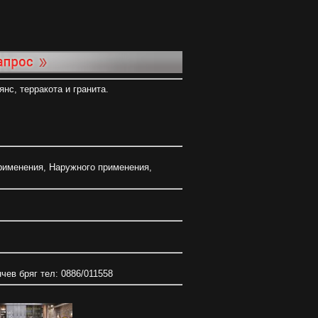
нс, терракота и гранита.
рименения
,
Наружного применения
,
нчев бряг тел: 0886/011558