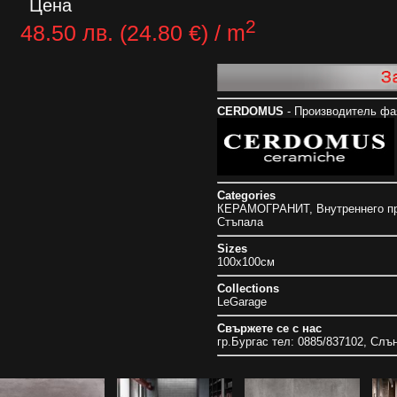
Цена
2
48.50 лв. (24.80 €) / m
CERDOMUS
- Производитель фая
Categories
КЕРАМОГРАНИТ
,
Внутреннего п
Стъпала
Sizes
100x100см
Collections
LeGarage
Свържете се с нас
гр.Бургас тел: 0885/837102, Слъ