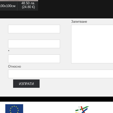
48.50 лв.
100x100см
(24.80 €)
Запитване
*
Относно