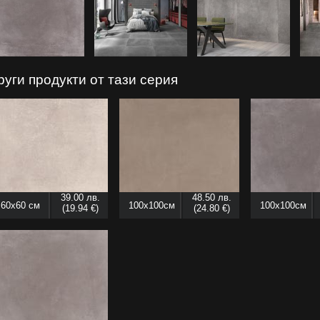
руги продукти от тази серия
39.00 лв.
48.50 лв.
60x60 см
100x100см
100x100см
(19.94 €)
(24.80 €)