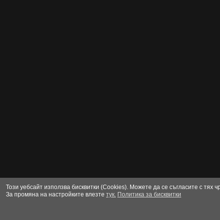
Този уебсайт използва бисквитки (Cookies). Можете да се съгласите с тях 
За промяна на настройките влезте
тук.
Политика за бисквитки