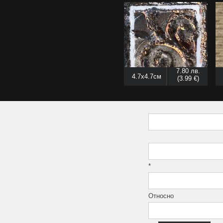
7.80 лв.
4.7x4.7см
(3.99 €)
*
Относно