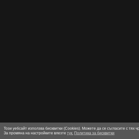
Този уебсайт използва бисквитки (Cookies). Можете да се съгласите с тях 
За промяна на настройките влезте
тук.
Политика за бисквитки