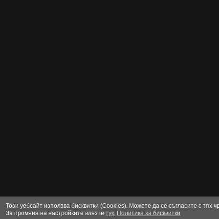
Този уебсайт използва бисквитки (Cookies). Можете да се съгласите с тях 
За промяна на настройките влезте
тук.
Политика за бисквитки