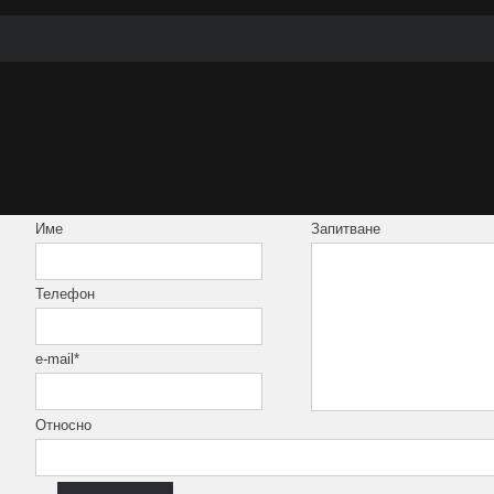
Име
Запитване
Телефон
e-mail*
Относно