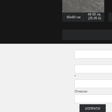
49.00 лв.
60x60 см
(25.05 €)
*
Относно