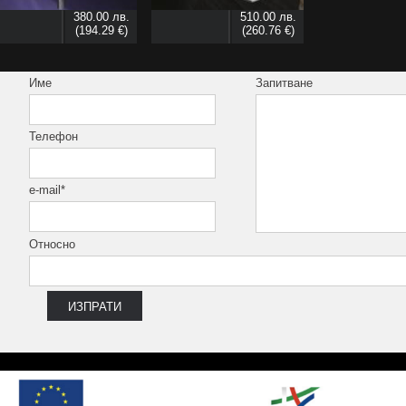
380.00 лв.
510.00 лв.
(194.29 €)
(260.76 €)
Име
Запитване
Телефон
e-mail*
Относно