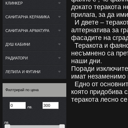
КЛИНКЕР
докато теракота н
прилага, за да им
САНИТАРНА КЕРАМИКА
И двете – теракот
алтернатива за гр
САНИТАРНА АРМАТУРА
фасадите на сгра
Теракота и фаянса
ДУШ КАБИНИ
несъмнено са пре
РАДИАТОРИ
наши дни.
Поради изключите
ЛЕПИЛА И ФУГИНИ
имат незаменимо 
Едно от основните
Филтрирай по цена
която придобива с
теракота лесно се
лв.
лв.