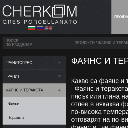
ПРОДУ
ПОИСК
ПРОДУКТИ
/
ФАЯНС И ТЕРА
ПО РАЗДЕЛАМ
ФАЯНС И ТЕ
ГРАНИТОГРЕС
ГРАНИТ
Какво са фаянс и 
Фаянс и теракота 
ФАЯНС И ТЕРАКОТА
пясък или глина на
отлее в някаква ф
Фаянс
по-висока темпера
Теракота
отговарят на по-в
фаянс е , че фаян