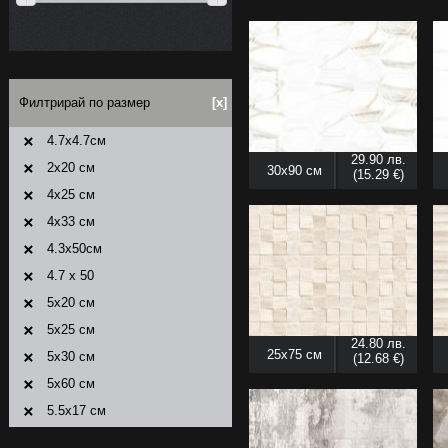
Филтрирай по размер
[x]
4.7x4.7см
29.90 лв.
2x20 см
30x90 см
(15.29 €)
4x25 см
4x33 см
4.3x50см
4.7 x 50
5x20 см
5x25 см
24.80 лв.
25x75 см
5x30 см
(12.68 €)
5x60 см
5.5x17 см
5.5x25 см