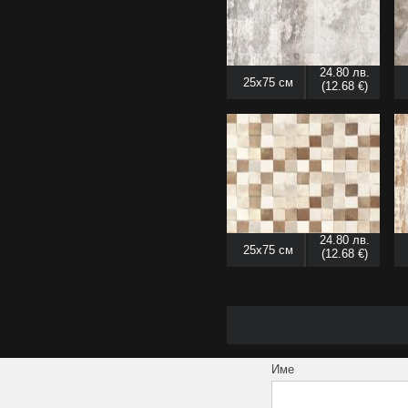
5.7x24.5 см
6x20 см
6x25 см
24.80 лв.
25x75 см
(12.68 €)
6x30 см
6x45 см
7x25 см
7.4x60 см
7.5x15 см
7,8 x30,8 cм
8x25 см
24.80 лв.
25x75 см
(12.68 €)
8x33 см
8x45 см
9.5x59 см
10x10 см
10x25 см
Име
10x50 см