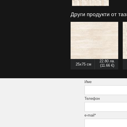
Други продукти от та
22.80 лв.
25x75 см
(11.66 €)
Име
Телефон
e-mail*