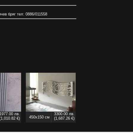
нчев бряг тел: 0886/011558
1977.00 лв.
3300.00 лв.
450x150 см
(1,010.82 €)
(1,687.26 €)