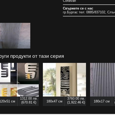
Cordivari
Свържете се с нас
гр.Бургас тел: 0885/837102, Слъ
руги продукти от тази серия
1312.00 лв.
3760.00 лв.
120x51 см
180x47 см
180x17 см
(670.81 €)
(1,922.46 €)