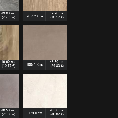
49.00 лв.
19.90 лв.
20x120 см
(25.05 €)
(10.17 €)
19.90 лв.
48.50 лв.
100x100см
(10.17 €)
(24.80 €)
48.50 лв.
90.00 лв.
60x60 см
(24.80 €)
(46.02 €)