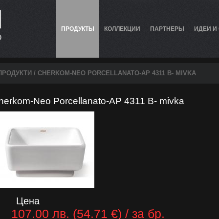
ПРОДУКТЫ
КОЛЛЕКЦИИ
ПАРТНЕРЫ
ИДЕИ И
ПРОДУКТИ
/ CHERKOM-NEO PORCELLANATO-AP 4311 B- MIVKA
herkom-Neo Porcellanato-AP 4311 B- mivka
Цена
107.00 лв. (54.71 €) / за бр.