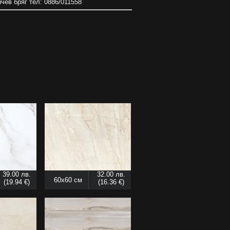
нчев бряг тел: 0886/011558
39.00 лв.
32.00 лв.
60x60 см
(19.94 €)
(16.36 €)