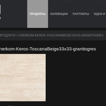
ПРОДУКТЫ
КОЛЛЕКЦИИ
ПАРТНЕРЫ
ИДЕИ И
ПРОДУКТИ
/ CHERKOM-KEROS-TOSCANABEIGE33X33-GRANITOGRES
herkom-Keros-ToscanaBeige33x33-granitogres