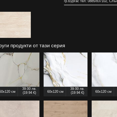
гр.Бургас тел: 0885/837102, Слъ
руги продукти от тази серия
39.00 лв.
39.00 лв.
60x120 см
60x120 см
60x120 см
(19.94 €)
(19.94 €)