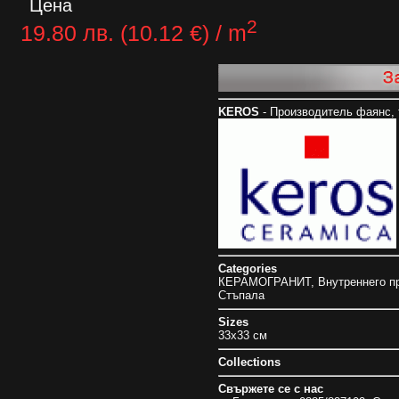
Цена
2
19.80 лв. (10.12 €) / m
KEROS
- Производитель фаянс, 
Categories
КЕРАМОГРАНИТ
,
Внутреннего п
Стъпала
Sizes
33x33 см
Collections
Свържете се с нас