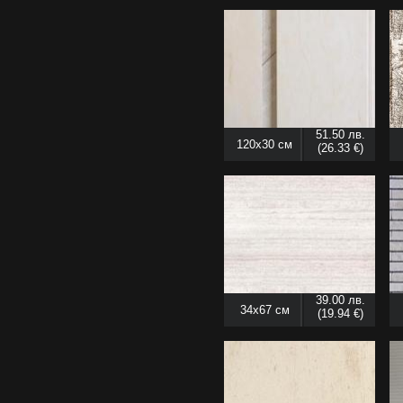
51.50 лв.
120x30 см
(26.33 €)
39.00 лв.
34x67 см
(19.94 €)