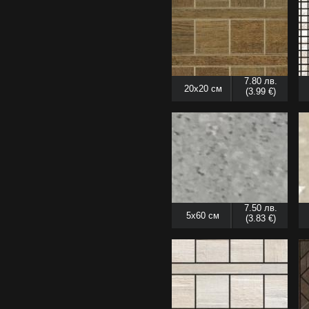
7.80 лв.
20x20 см
(3.99 €)
7.50 лв.
5x60 см
(3.83 €)