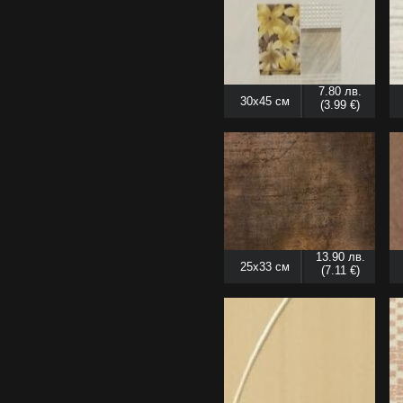
7.80 лв.
30x45 см
(3.99 €)
13.90 лв.
25x33 см
(7.11 €)