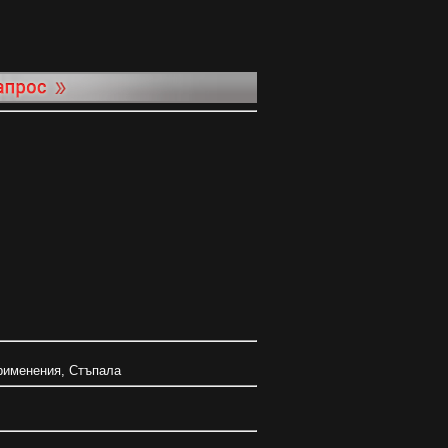
рименения
,
Стъпала