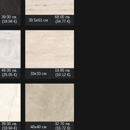
39.00 лв.
68.00 лв.
30.5x61 см
(19.94 €)
(34.77 €)
49.00 лв.
19.80 лв.
33x33 см
(25.05 €)
(10.12 €)
39.00 лв.
32.70 лв.
40x40 см
(19.94 €)
(16.72 €)