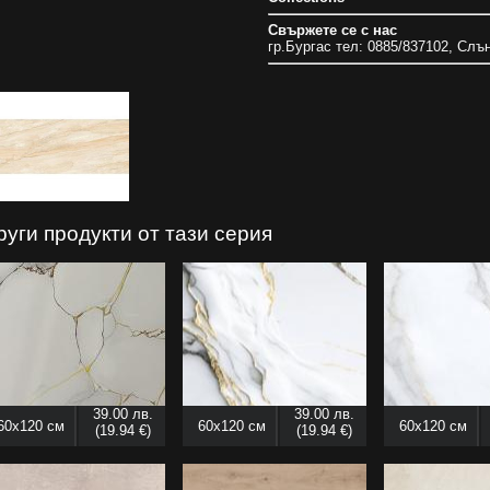
Свържете се с нас
гр.Бургас тел: 0885/837102, Слъ
руги продукти от тази серия
39.00 лв.
39.00 лв.
60x120 см
60x120 см
60x120 см
(19.94 €)
(19.94 €)