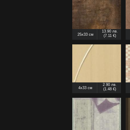
13.90 лв.
25x33 см
(7.11 €)
2.90 лв.
4x33 см
(1.48 €)