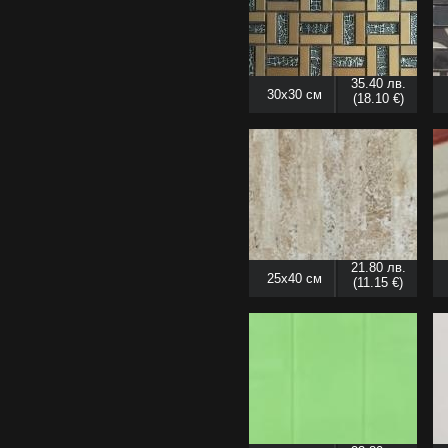
35.40 лв.
30x30 см
(18.10 €)
21.80 лв.
25x40 см
(11.15 €)