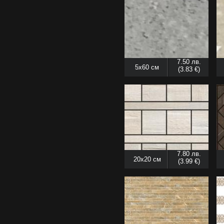
7.50 лв.
5x60 см
(3.83 €)
7.80 лв.
20x20 см
(3.99 €)