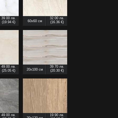
39.00 лв.
32.00 лв.
60x60 см
(19.94 €)
(16.36 €)
49.00 лв.
39.70 лв.
20x100 см
(25.05 €)
(20.30 €)
49.00 лв.
19.90 лв.
20x120 см