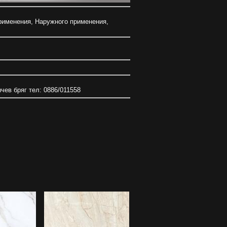
рименения
,
Наружного применения
,
нчев бряг тел: 0886/011558