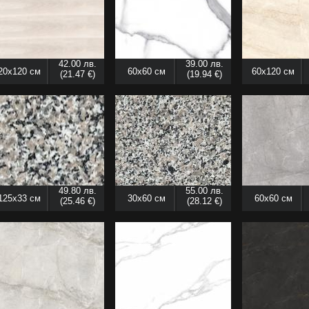
42.00 лв.
39.00 лв.
20x120 см
60x60 см
60x120 см
(21.47 €)
(19.94 €)
49.80 лв.
55.00 лв.
125x33 см
30x60 см
60x60 см
(25.46 €)
(28.12 €)