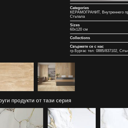
Categories
КЕРАМОГРАНИТ
,
Внутреннего п
Стъпала
Sizes
60x120 см
Collections
Свържете се с нас
гр.Бургас тел: 0885/837102, Слъ
руги продукти от тази серия