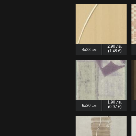
2.90 лв.
4x33 см
(1.48 €)
1.90 лв.
6x20 см
(0.97 €)