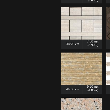
7.80 лв.
20x20 см
(3.99 €)
9.50 лв.
20x60 см
(4.86 €)