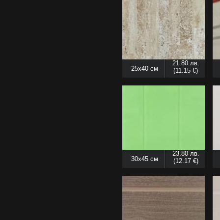
21.80 лв.
25x40 см
(11.15 €)
23.80 лв.
30x45 см
(12.17 €)