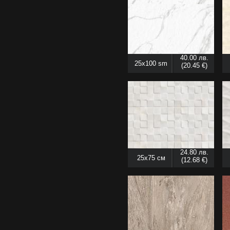
40.00 лв.
25x100 sm
(20.45 €)
24.80 лв.
25x75 см
(12.68 €)