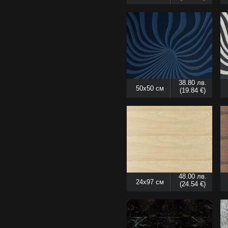
38.80 лв.
50x50 см
(19.84 €)
48.00 лв.
24x97 см
(24.54 €)