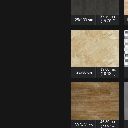
37.70 лв.
25x100 sm
(19.28 €)
19.80 лв.
25x50 см
(10.12 €)
46.80 лв.
30.5x61 см
(23.93 €)