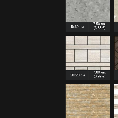
7.50 лв.
5x60 см
(3.83 €)
7.80 лв.
20x20 см
(3.99 €)