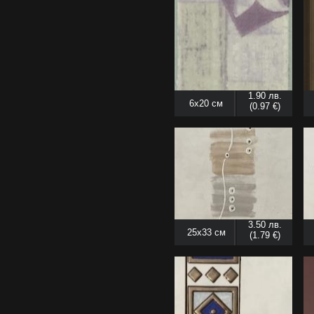
1.90 лв.
6x20 см
(0.97 €)
3.50 лв.
25x33 см
(1.79 €)