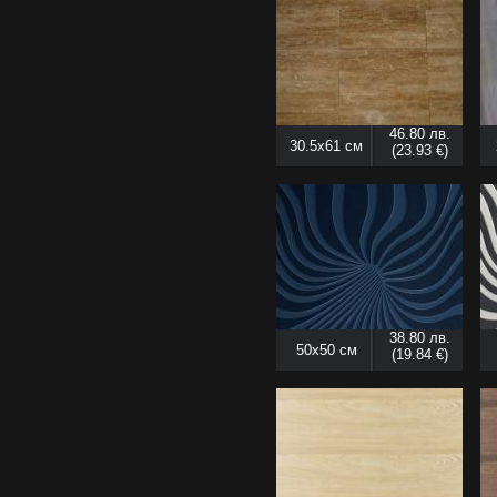
46.80 лв.
30.5x61 см
(23.93 €)
38.80 лв.
50x50 см
(19.84 €)