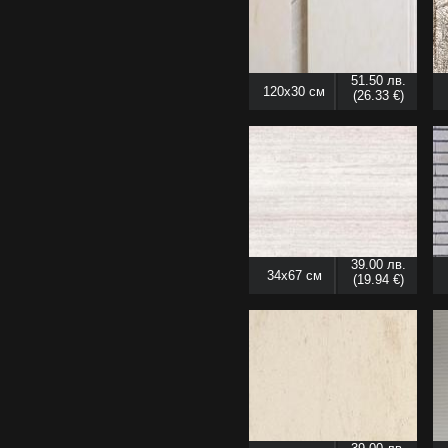
51.50 лв.
120x30 см
(26.33 €)
39.00 лв.
34x67 см
(19.94 €)