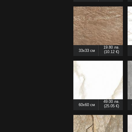
19.80 лв.
33x33 см
(10.12 €)
49.00 лв.
60x60 см
(25.05 €)