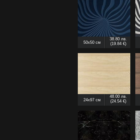
38.80 лв.
50x50 см
(19.84 €)
48.00 лв.
24x97 см
(24.54 €)