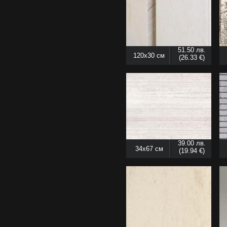
51.50 лв.
120x30 см
(26.33 €)
39.00 лв.
34x67 см
(19.94 €)