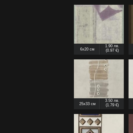
1.90 лв.
6x20 см
(0.97 €)
3.50 лв.
25x33 см
(1.79 €)