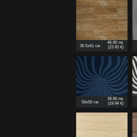
46.80 лв.
30.5x61 см
(23.93 €)
38.80 лв.
50x50 см
(19.84 €)