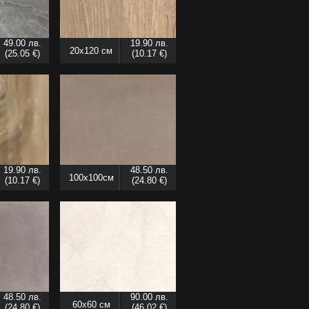
49.00 лв.
19.90 лв.
20x120 см
(25.05 €)
(10.17 €)
19.90 лв.
48.50 лв.
100x100см
(10.17 €)
(24.80 €)
48.50 лв.
90.00 лв.
60x60 см
(24.80 €)
(46.02 €)