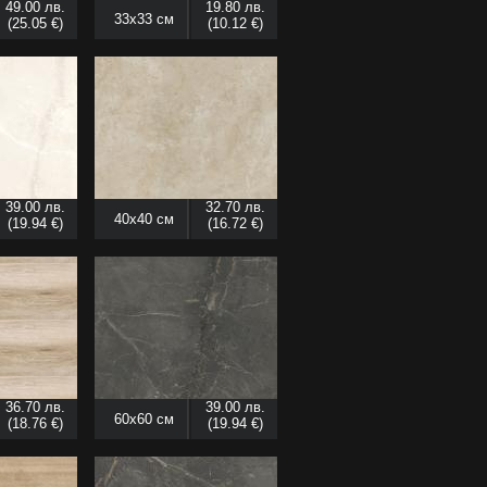
49.00 лв.
19.80 лв.
33x33 см
(25.05 €)
(10.12 €)
39.00 лв.
32.70 лв.
40x40 см
(19.94 €)
(16.72 €)
36.70 лв.
39.00 лв.
60x60 см
(18.76 €)
(19.94 €)