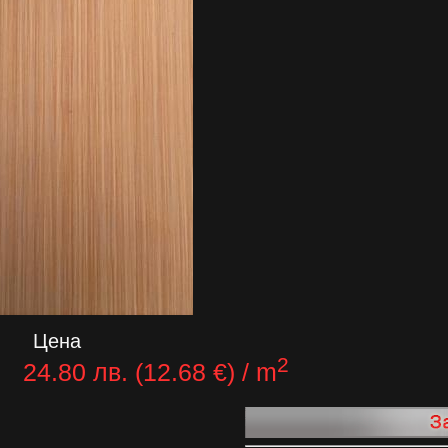
Цена
2
24.80 лв. (12.68 €) / m