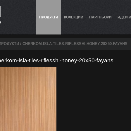
ПРОДУКТИ
КОЛЕКЦИИ
ПАРТНЬОРИ
ИДЕИ 
ПРОДУКТИ
/ CHERKOM-ISLA-TILES-RIFLESSHI-HONEY-20X50-FAYANS
herkom-isla-tiles-riflesshi-honey-20x50-fayans