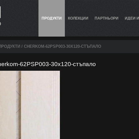
ПРОДУКТИ
КОЛЕКЦИИ
ПАРТНЬОРИ
ИДЕИ 
ПРОДУКТИ
/ CHERKOM-62PSP003-30X120-СТЪПАЛО
herkom-62PSP003-30x120-стъпало