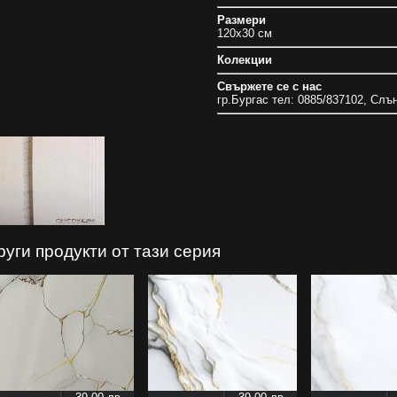
Размери
120x30 см
Колекции
Свържете се с нас
гр.Бургас тел: 0885/837102, Слъ
руги продукти от тази серия