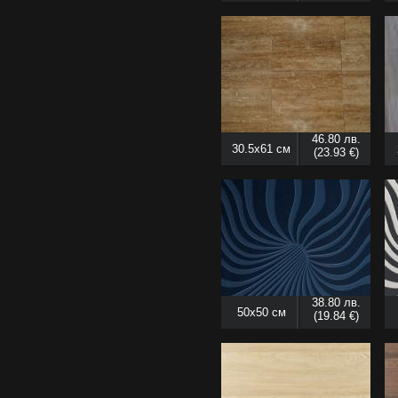
46.80 лв.
30.5x61 см
(23.93 €)
38.80 лв.
50x50 см
(19.84 €)