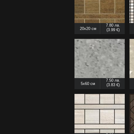
7.80 лв.
20x20 см
(3.99 €)
7.50 лв.
5x60 см
(3.83 €)