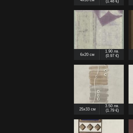
(1.48 €)
1.90 лв.
6x20 см
(0.97 €)
3.50 лв.
25x33 см
(1.79 €)