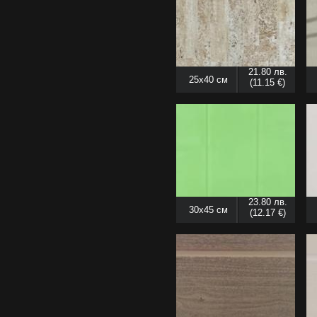
21.80 лв.
25x40 см
(11.15 €)
23.80 лв.
30x45 см
(12.17 €)