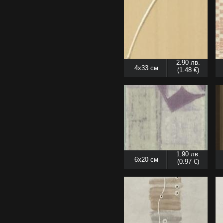
2.90 лв.
4x33 см
(1.48 €)
1.90 лв.
6x20 см
(0.97 €)