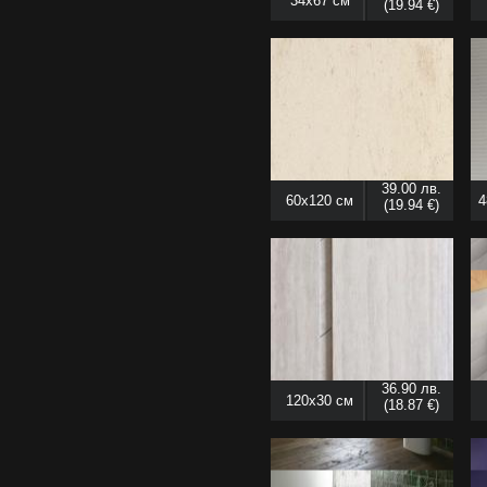
34x67 см
(19.94 €)
39.00 лв.
60x120 см
4
(19.94 €)
36.90 лв.
120x30 см
(18.87 €)