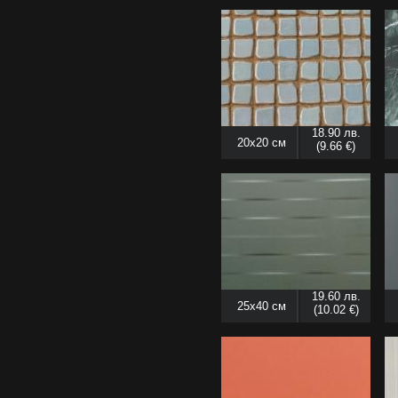
18.90 лв.
20x20 см
(9.66 €)
19.60 лв.
25x40 см
(10.02 €)