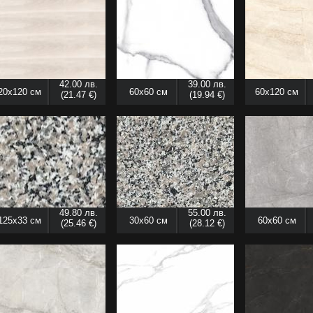
42.00 лв.
39.00 лв.
20x120 см
60x60 см
60x120 см
(21.47 €)
(19.94 €)
49.80 лв.
55.00 лв.
125x33 см
30x60 см
60x60 см
(25.46 €)
(28.12 €)